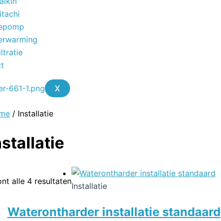
aikin
itachi
epomp
erwarming
ltratie
t
X
me
/ Installatie
nstallatie
nt alle 4 resultaten
Installatie
Waterontharder installatie standaard