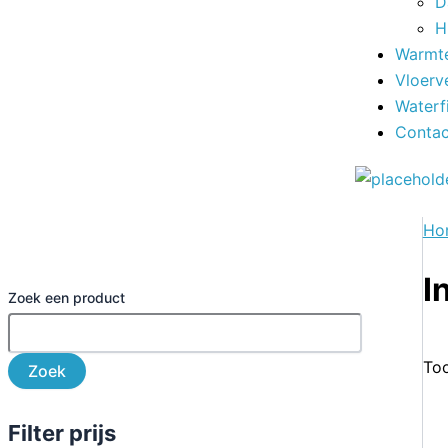
D
H
Warmt
Vloerv
Waterfi
Contac
Ho
I
Zoek een product
Too
Zoek
Filter prijs