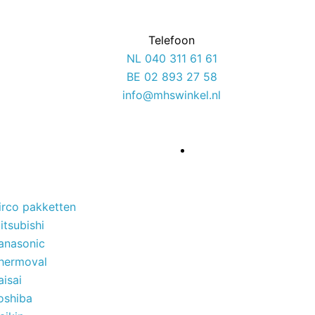
Gesorteerd
op
Telefoon
nieuwste
NL 040 311 61 61
BE 02 893 27 58
info@mhswinkel.nl
irco pakketten
itsubishi
anasonic
hermoval
aisai
oshiba