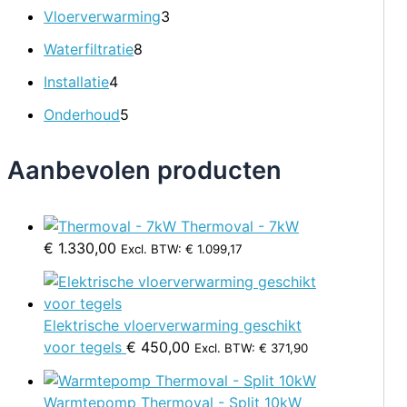
Vloerverwarming
3
Waterfiltratie
8
Installatie
4
Onderhoud
5
Aanbevolen producten
Thermoval - 7kW
€
1.330,00
Excl. BTW:
€
1.099,17
Elektrische vloerverwarming geschikt
voor tegels
€
450,00
Excl. BTW:
€
371,90
Warmtepomp Thermoval - Split 10kW