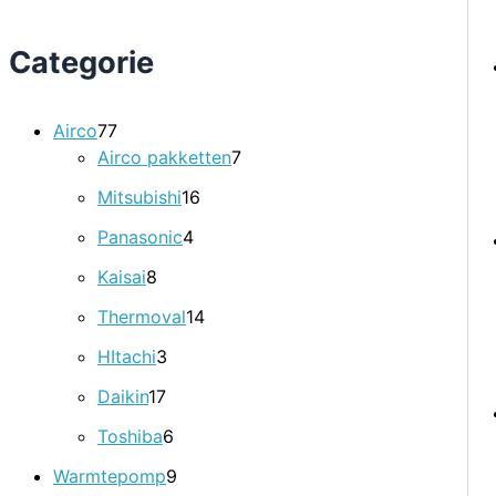
Categorie
Airco
77
Airco pakketten
7
Mitsubishi
16
Panasonic
4
Kaisai
8
Thermoval
14
HItachi
3
Daikin
17
Toshiba
6
Warmtepomp
9