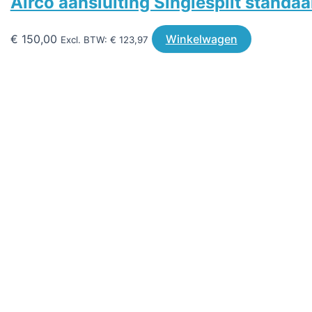
Airco aansluiting Singlesplit standaa
€
150,00
Winkelwagen
Excl. BTW:
€
123,97